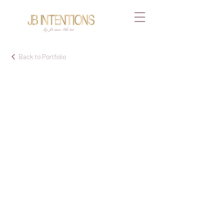
by Joana Blotni
Back to Portfolio
Kre
ati
ve
Pro
jek