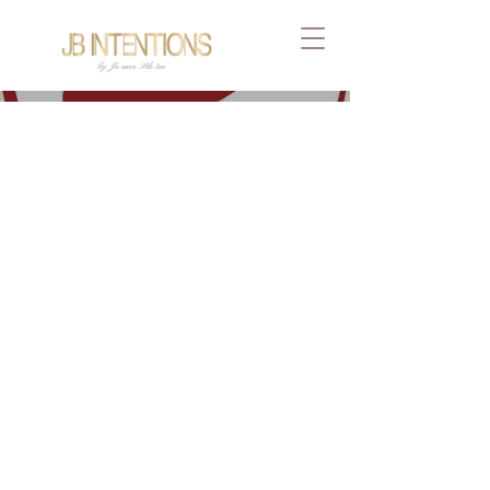
by Joana Blotni
Fa
shi
on
To
ur
i